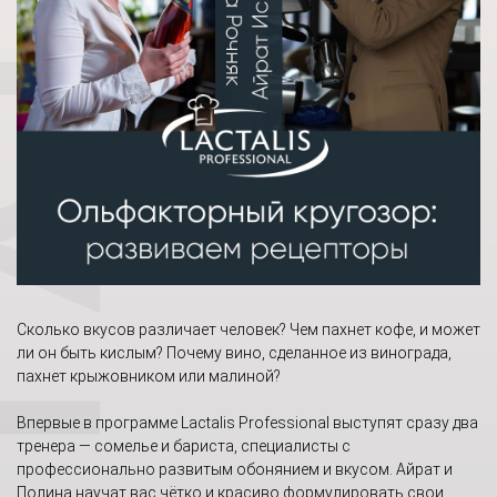
Сколько вкусов различает человек? Чем пахнет кофе, и может
ли он быть кислым? Почему вино, сделанное из винограда,
пахнет крыжовником или малиной?
Впервые в программе Lactalis Professional выступят сразу два
тренера — сомелье и бариста, специалисты с
профессионально развитым обонянием и вкусом. Айрат и
Полина научат вас чётко и красиво формулировать свои